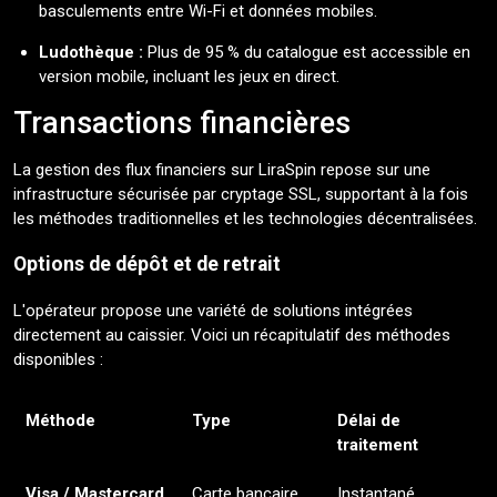
basculements entre Wi-Fi et données mobiles.
Ludothèque :
Plus de 95 % du catalogue est accessible en
version mobile, incluant les jeux en direct.
Transactions financières
La gestion des flux financiers sur LiraSpin repose sur une
infrastructure sécurisée par cryptage SSL, supportant à la fois
les méthodes traditionnelles et les technologies décentralisées.
Options de dépôt et de retrait
L'opérateur propose une variété de solutions intégrées
directement au caissier. Voici un récapitulatif des méthodes
disponibles :
Méthode
Type
Délai de
traitement
Visa / Mastercard
Carte bancaire
Instantané