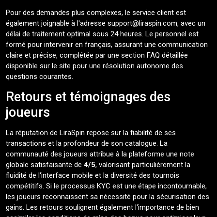
Pour des demandes plus complexes, le service client est
également joignable à l'adresse
support@liraspin.com
, avec un
délai de traitement optimal sous 24 heures. Le personnel est
formé pour intervenir en français, assurant une communication
claire et précise, complétée par une section FAQ détaillée
disponible sur le site pour une résolution autonome des
questions courantes.
Retours et témoignages des
joueurs
La réputation de LiraSpin repose sur la fiabilité de ses
transactions et la profondeur de son catalogue. La
communauté des joueurs attribue à la plateforme une note
globale satisfaisante de
4/5
, valorisant particulièrement la
fluidité de l'interface mobile et la diversité des tournois
compétitifs. Si le processus KYC est une étape incontournable,
les joueurs reconnaissent sa nécessité pour la sécurisation des
gains. Les retours soulignent également l'importance de bien