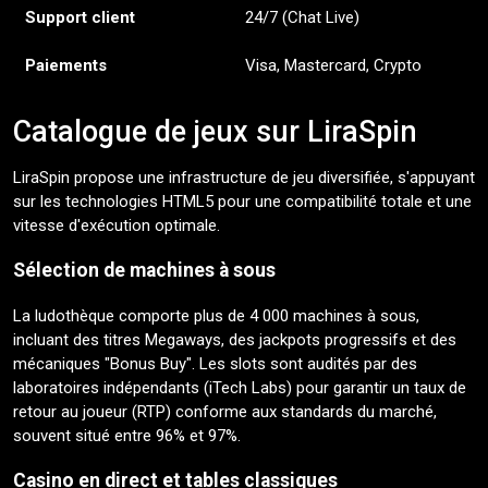
FAQ
Support client
24/7 (Chat Live)
Paiements
Visa, Mastercard, Crypto
Catalogue de jeux sur LiraSpin
LiraSpin propose une infrastructure de jeu diversifiée, s'appuyant
sur les technologies HTML5 pour une compatibilité totale et une
vitesse d'exécution optimale.
Sélection de machines à sous
La ludothèque comporte plus de 4 000 machines à sous,
incluant des titres Megaways, des jackpots progressifs et des
mécaniques "Bonus Buy". Les slots sont audités par des
laboratoires indépendants (iTech Labs) pour garantir un taux de
retour au joueur (RTP) conforme aux standards du marché,
souvent situé entre 96% et 97%.
Casino en direct et tables classiques