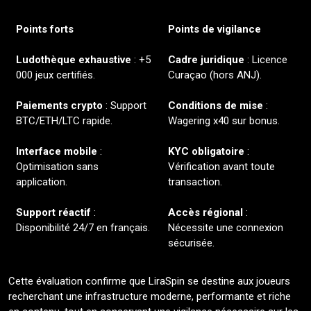
Points forts
Points de vigilance
Ludothèque exhaustive
: +5
Cadre juridique
: Licence
000 jeux certifiés.
Curaçao (hors ANJ).
Paiements crypto
: Support
Conditions de mise
:
BTC/ETH/LTC rapide.
Wagering x40 sur bonus.
Interface mobile
:
KYC obligatoire
:
Optimisation sans
Vérification avant toute
application.
transaction.
Support réactif
:
Accès régional
:
Disponibilité 24/7 en français.
Nécessite une connexion
sécurisée.
Cette évaluation confirme que LiraSpin se destine aux joueurs
recherchant une infrastructure moderne, performante et riche