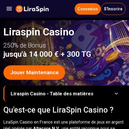
Connexion
S'Inscrire
Liraspin Casino
250% de Bonus
jusqu'à 14 000 € + 300 TG
Jouer Maintenance
Liraspin Casino - Table des matières
Liraspin Casino - Table des matières
Qu'est-ce que LiraSpin Casino ?
Qu'est-ce que LiraSpin Casino ?
Catalogue de jeux sur LiraSpin
Sélection de machines à sous
LiraSpin Casino en France est une plateforme de jeux en argent
Casino en direct et tables classiques
réel opérée par
Altacore N.V.
, une entité reconnue pour sa