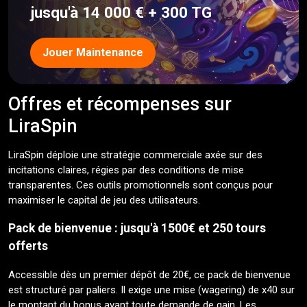
jusqu'à 14 000 € + 300 TG
Jouer Maintenance
Offres et récompenses sur
LiraSpin
LiraSpin déploie une stratégie commerciale axée sur des
incitations claires, régies par des conditions de mise
transparentes. Ces outils promotionnels sont conçus pour
maximiser le capital de jeu des utilisateurs.
Pack de bienvenue : jusqu'à 1500€ et 250 tours
offerts
Accessible dès un premier dépôt de 20€, ce pack de bienvenue
est structuré par paliers. Il exige une mise (wagering) de x40 sur
le montant du bonus avant toute demande de gain. Les